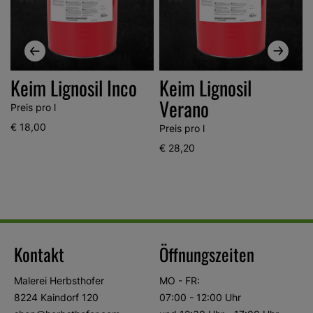
Keim Lignosil Inco
Keim Lignosil
Verano
Preis pro l
€ 18,00
Preis pro l
P
€ 28,20
Kontakt
Öffnungszeiten
Malerei Herbsthofer
MO - FR:
8224 Kaindorf 120
07:00 - 12:00 Uhr