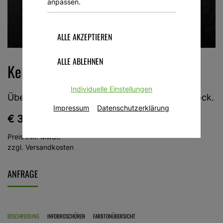
anpassen.
Keim Exclusiv Farbkarte
Individuelle Einstellungen
Über 200 Originalfarböne in einem großen Block.
Impressum
Datenschutzerklärung
€ 39,60
Preis inkl. MwSt.
zzgl. Versandkosten
ANFRAGE
BESCHREIBUNG
INFOBROSCHÜREN
FARBTONÜBERSICHT