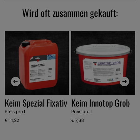
Wird oft zusammen gekauft:
Keim Spezial Fixativ
Keim Innotop Grob
Preis pro l
Preis pro l
P
€ 11,22
€ 7,38
€