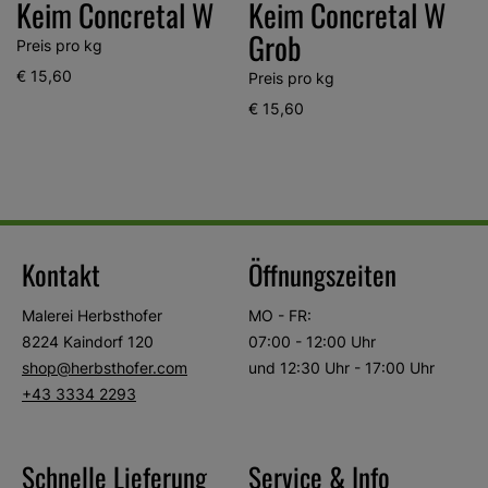
Keim Concretal W
Keim Concretal W
Grob
Preis pro kg
P
€ 15,60
€
Preis pro kg
€ 15,60
Kontakt
Öffnungszeiten
Malerei Herbsthofer
MO - FR:
8224 Kaindorf 120
07:00 - 12:00 Uhr
shop@herbsthofer.com
und 12:30 Uhr - 17:00 Uhr
+43 3334 2293
Schnelle Lieferung
Service & Info